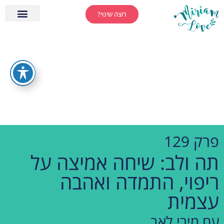
רוצה שינוי?
פרק 129
תה ולב: שיחה אמיצה על
ריפוי, התמדה ואהבה
עצמית
עם מירי לאב