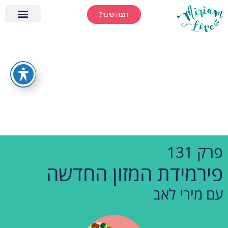
רוצה שינוי?
פרק 131
פירמידת המזון החדשה
עם מירי לאב